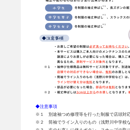
◆注意事項
※１ 別途袖つめ修理等を行った制服で店頭対
※２ 筒袖でライン入りのもの（浅野川中学校
※３ 丈のお直しに伴うボタン、スナップの取